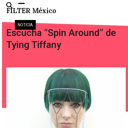
Skip
Open
Close
FILTER México
to
mobile
mobile
content
menu
menu
NOTICIA
Escucha “Spin Around” de
Tying Tiffany