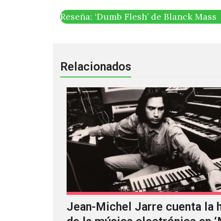
Reseña: ‘Dumb Flesh’ de Blanck Mass
Relacionados
Jean-Michel Jarre cuenta la h