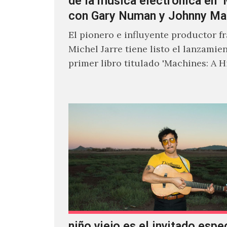
de la música electrónica en 
con Gary Numan y Johnny Ma
El pionero e influyente productor f
Michel Jarre tiene listo el lanzamie
primer libro titulado 'Machines: A H
Electronic Music', donde explora…
niño viejo es el invitado espe