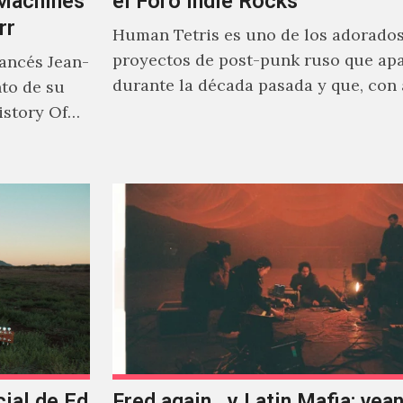
‘Machines’
el Foro Indie Rocks
rr
Human Tetris es uno de los adorado
proyectos de post-punk ruso que ap
rancés Jean-
durante la década pasada y que, con
nto de su
canciones en Youtube, comenzaron a
istory Of
masiva visibilidad en nuestro país.
cial de Ed
Fred again.. y Latin Mafia: vean