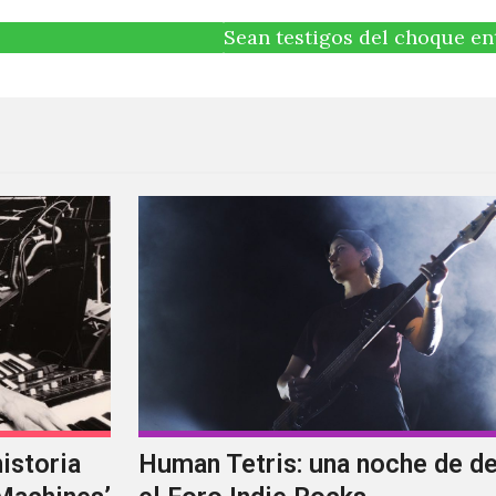
Sean testigos del choque e
istoria
Human Tetris: una noche de d