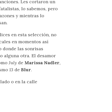
canciones. Les cortaron un
atalistas, lo sabemos, pero
azones y mientras lo
san.
ices en esta selección, no
icales en momentos así
 donde las sonrisas
 o alguna otra. El desamor
como
July
de
Marissa Nadler
,
ismo
13
de
Blur
.
lado o en la calle