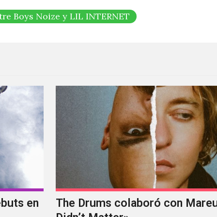
ntre Boys Noize y LIL INTERNET
ebuts en
The Drums colaboró con Mareux