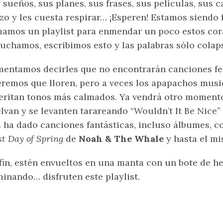
 sueños, sus planes, sus frases, sus películas, sus 
zo y les cuesta respirar… ¡Esperen! Estamos siendo f
amos un playlist para enmendar un poco estos cor
uchamos, escribimos esto y las palabras sólo colap
entamos decirles que no encontrarán canciones fel
remos que lloren, pero a veces los apapachos mus
ritan tonos más calmados. Ya vendrá otro momento
lvan y se levanten tarareando “Wouldn’t It Be Nice”
 ha dado canciones fantásticas, incluso álbumes, 
st Day of Spring
de
Noah & The Whale
y hasta el m
fin, estén envueltos en una manta con un bote de he
inando… disfruten este playlist.