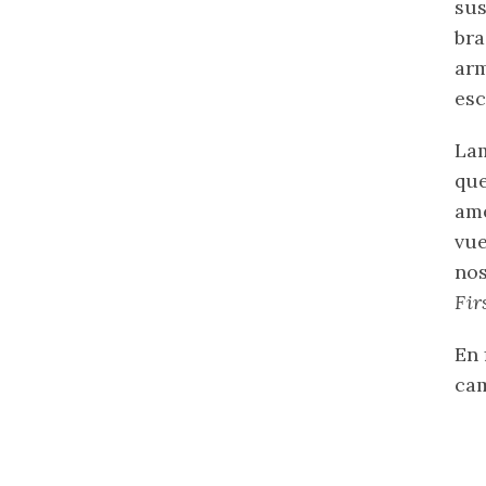
sus
bra
arm
esc
Lam
que
ame
vue
nos
Fir
En 
cam