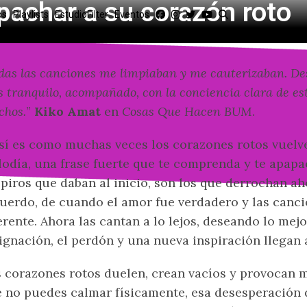
apachar a su corazón roto
os
Playlists
EstudioFilter
Eventos
das las canciones me limpiaban y me cauterizaban. De
 tranquilo, acompañado, con la conciencia clara de es
hos.
”
Kiko Amat
en
Cosas Que Hacen BUM
.
sí es como muchas veces los corazones rotos vuelve
odía, una frase fuerte que te comprenda y te apapa
piros que daban al inicio, son los que derrochan a
uerdo, de cuando el amor fue verdadero y las canc
erente. Ahora las cantan a lo lejos, deseando lo mej
ignación, el perdón y una nueva inspiración llegan a
 corazones rotos duelen, crean vacíos y provocan m
 no puedes calmar físicamente, esa desesperación d