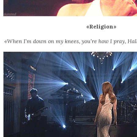
«Religion»
«When I’m down on my knees, you’re how I pray, Halle