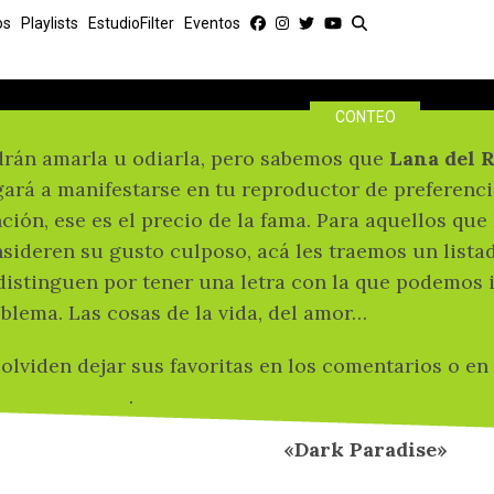
12 canciones donde Lana 
os
Playlists
EstudioFilter
Eventos
por nuestro cor
CONTEO
rán amarla u odiarla, pero sabemos que
Lana del 
gará a manifestarse en tu reproductor de preferenc
ción, ese es el precio de la fama. Para aquellos que
sideren su gusto culposo, acá les traemos un lista
distinguen por tener una letra con la que podemos 
blema. Las cosas de la vida, del amor…
olviden dejar sus favoritas en los comentarios o en
ILTERMexico
.
«Dark Paradise»