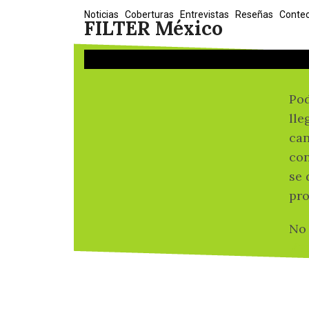
Skip
Noticias
Coberturas
Entrevistas
Reseñas
Conte
FILTER México
to
content
Pod
lle
can
con
se 
pro
No 
/F