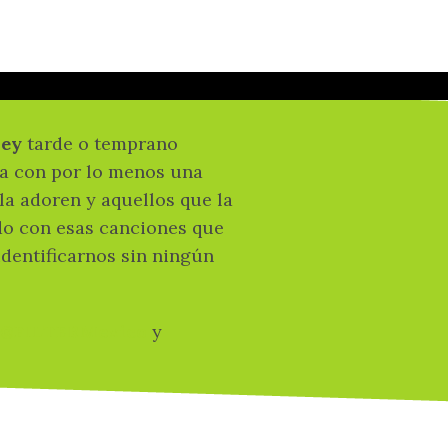
del Rey habló
azón
Rey
tarde o temprano
ia con por lo menos una
 la adoren y aquellos que la
do con esas canciones que
identificarnos sin ningún
@FILTERMexico
y