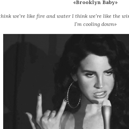
«Brooklyn Baby»
think we’re like fire and water I think we’re like the w
I’m cooling down»