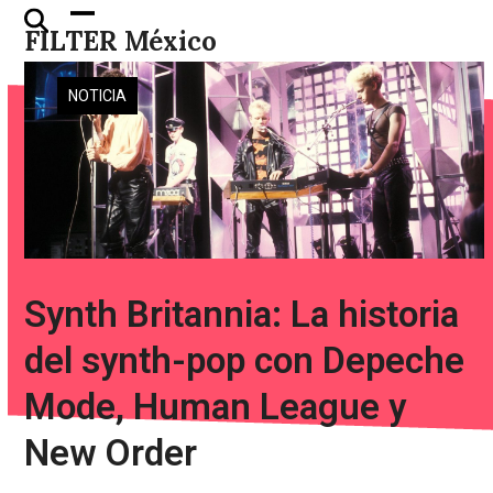
Skip
Open
Close
FILTER México
to
mobile
mobile
content
menu
menu
NOTICIA
Synth Britannia: La historia
del synth-pop con Depeche
Mode, Human League y
New Order