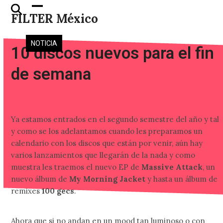
Skip
Open
Close
FILTER México
to
mobile
mobile
content
menu
menu
NOTICIA
10 discos nuevos para el fin
de semana
Ya estamos entrados en el segundo semestre del año y tal
y como se los adelantamos cuando les preparamos un
calendario con los discos que están por venir, aún hay
varios lanzamientos que llegarán de la nada y como
muestra les traemos el nuevo EP de
Massive Attack
, un
nuevo álbum de
My Morning Jacket
y hasta un álbum de
remixes
100 gecs
.
Ahora que si no andan en un mood tan luminoso o con