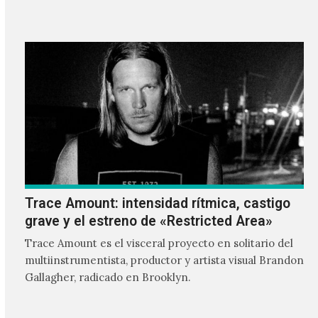
un show en el Teatro Metropolitan. Su propuesta, que
cruza el darkwave, el performance y una estética
cargada de simbolismos, ha encontrado un espacio
propio dentro de la escena alternativa en México.
Trace Amount: intensidad rítmica, castigo
grave y el estreno de «Restricted Area»
Trace Amount es el visceral proyecto en solitario del
multiinstrumentista, productor y artista visual Brandon
Gallagher, radicado en Brooklyn.