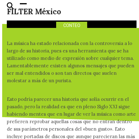
discos que fueron
Skip
Open
Close
FILTER México
censurados por su portada
to
mobile
mobile
content
menu
menu
CONTEO
La música ha estado relacionada con la controversia a lo
largo de su historia, pues es una herramienta que se ha
utilizado como medio de expresión sobre cualquier tema.
Lamentablemente existen algunos mensajes que pueden
ser mal entendidos o son tan directos que suelen
molestar a más de un purista.
Esto podría parecer una historia que solía ocurrir en el
pasado, pero la realidad es que en pleno Siglo XXI sigue
habiendo mentes que en lugar de ver la música como arte
prefieren reprobar aquellas cosas que no entran dentro
de sus parámetros personales del «buen gusto». Esto
incluye portadas de discos que aunque parecieran las más