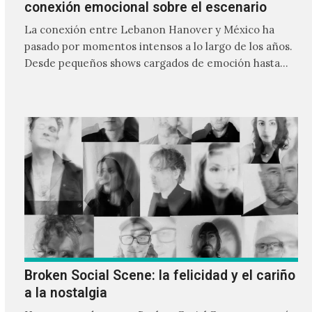
conexión emocional sobre el escenario
La conexión entre Lebanon Hanover y México ha
pasado por momentos intensos a lo largo de los años.
Desde pequeños shows cargados de emoción hasta
giras accidentadas, el dúo formado por Larissa
Iceglass y William Maybelline ha construido una
relación cercana con el público mexicano gracias a su
mezcla de post-punk, coldwave y letras
profundamente melancólicas.
Broken Social Scene: la felicidad y el cariño
a la nostalgia