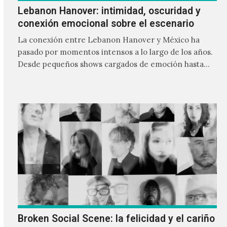
Lebanon Hanover: intimidad, oscuridad y
conexión emocional sobre el escenario
La conexión entre Lebanon Hanover y México ha
pasado por momentos intensos a lo largo de los años.
Desde pequeños shows cargados de emoción hasta
giras accidentadas, el dúo formado por Larissa
Iceglass y William Maybelline ha construido una
relación cercana con el público mexicano gracias a su
mezcla de post-punk, coldwave y letras
profundamente melancólicas.
Broken Social Scene: la felicidad y el cariño