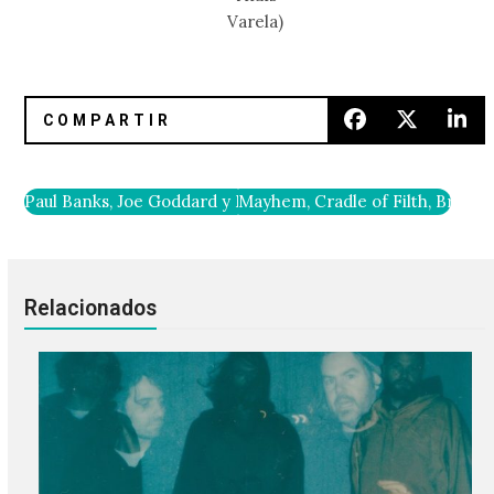
Varela)
Paul Banks, Joe Goddard y Mykki Blanco aparecen en el nu
Mayhem, Cradle of Filth, Brujer
Relacionados