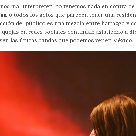
nos mal interpreten, no tenemos nada en contra d
Pan
o todos los actos que parecen tener una residen
cción del público es una mezcla entre hartazgo y 
 quejas en redes sociales continúan asistiendo a d
sen las únicas bandas que podemos ver en México.