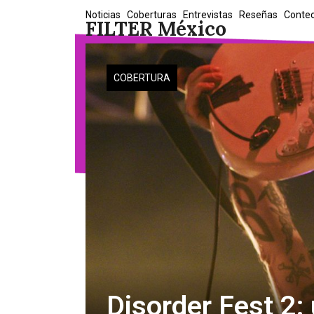
Skip
Noticias
Coberturas
Entrevistas
Reseñas
Conte
FILTER México
to
content
COBERTURA
Disorder Fest 2