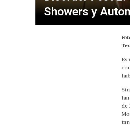
Showers y Auto
Fot
Tex
Es 
con
hab
Sin
han
de 
Mon
tan