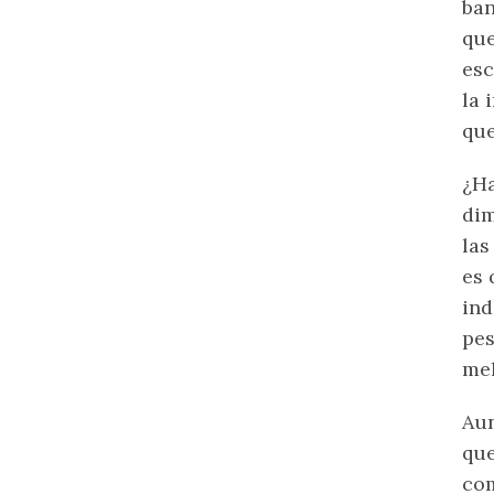
ban
que
es
la 
que
¿Ha
dim
las
es 
ind
pes
mel
Aun
que
com