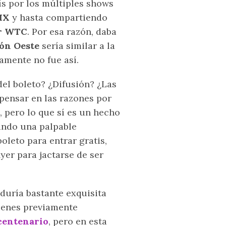
ís por los múltiples shows
MX
y hasta compartiendo
er WTC
. Por esa razón, daba
lón Oeste
sería similar a la
amente no fue así.
del boleto? ¿Difusión? ¿Las
 pensar en las razones por
, pero lo que sí es un hecho
ando una palpable
oleto para entrar gratis,
yer para jactarse de ser
duría bastante exquisita
uienes previamente
centenario
, pero en esta