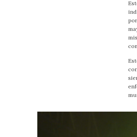
Est
ind
por
may
mis
com
Est
con
sie
enf
muy