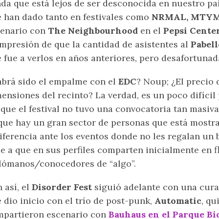
da que está lejos de ser desconocida en nuestro pa
 han dado tanto en festivales como
NRMAL, MTY
cenario con
The Neighbourhood
en el
Pepsi Cent
impresión de que la cantidad de asistentes al
Pabel
 fue a verlos en años anteriores, pero desafortunad
brá sido el empalme con el
EDC
? Noup; ¿El precio 
ensiones del recinto? La verdad, es un poco difícil
 que el festival no tuvo una convocatoria tan masiva
que hay un gran sector de personas que está mostr
iferencia ante los eventos donde no les regalan un b
e a que en sus perfiles comparten inicialmente en fl
ómanos/conocedores de “algo”.
 así, el
Disorder Fest
siguió adelante con una cura
 dio inicio con el trío de post-punk,
Automatic
, q
partieron escenario con
Bauhaus en el Parque Bi