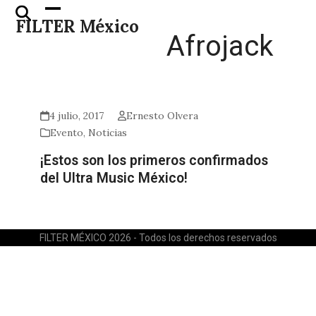
Skip
Open
Close
FILTER México
to
mobile
mobile
Afrojack
content
menu
menu
4 julio, 2017
Ernesto Olvera
Evento
,
Noticias
¡Estos son los primeros confirmados
del Ultra Music México!
FILTER MÉXICO 2026 - Todos los derechos reservados