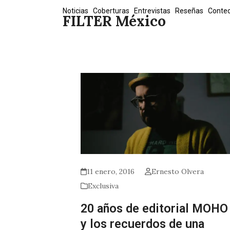
Skip
Noticias
Coberturas
Entrevistas
Reseñas
Conte
FILTER México
to
content
11 enero, 2016
Ernesto Olvera
Exclusiva
20 años de editorial MOHO
y los recuerdos de una