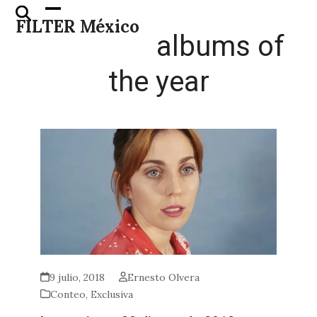
Skip
Open
Close
FILTER México
to
mobile
mobile
albums of
content
menu
menu
the year
9 julio, 2018
Ernesto Olvera
Conteo
,
Exclusiva