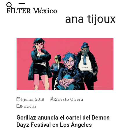
Skip
Open
Close
FILTER México
to
mobile
mobile
ana tijoux
content
menu
menu
4 junio, 2018
Ernesto Olvera
Noticias
Gorillaz anuncia el cartel del Demon
Dayz Festival en Los Ángeles