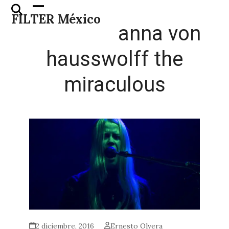
Skip
Open
Close
FILTER México
to
mobile
mobile
anna von
content
menu
menu
hausswolff the
miraculous
2 diciembre, 2016
Ernesto Olvera