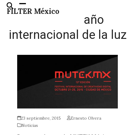
Skip
Open
Close
FILTER México
to
mobile
mobile
año
content
menu
menu
internacional de la luz
23 septiembre, 2015
Ernesto Olvera
Noticias