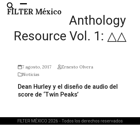
Skip
Open
Close
FILTER México
to
mobile
mobile
Anthology
content
menu
menu
Resource Vol. 1: △△
7 agosto, 2017
Ernesto Olvera
Noticias
Dean Hurley y el diseño de audio del
score de ‘Twin Peaks’
FILTER MÉXICO 2026 - Todos los derechos reservados