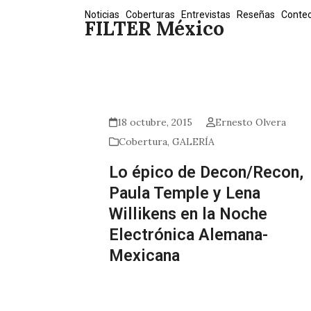
Skip
Noticias
Coberturas
Entrevistas
Reseñas
Conte
FILTER México
to
content
18 octubre, 2015
Ernesto Olvera
Cobertura
,
GALERÍA
Lo épico de Decon/Recon,
Paula Temple y Lena
Willikens en la Noche
Electrónica Alemana-
Mexicana