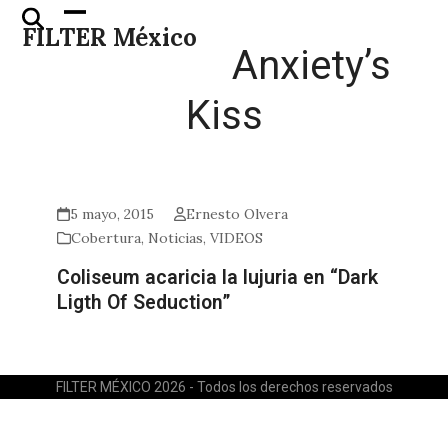
Skip
Open
Close
FILTER México
to
mobile
mobile
Anxiety’s
content
menu
menu
Kiss
5 mayo, 2015
Ernesto Olvera
Cobertura
,
Noticias
,
VIDEOS
Coliseum acaricia la lujuria en “Dark
Ligth Of Seduction”
FILTER MÉXICO 2026 - Todos los derechos reservados