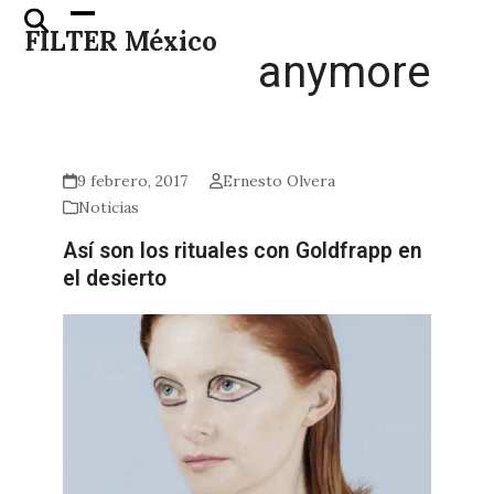
Skip
Open
Close
FILTER México
to
mobile
mobile
anymore
content
menu
menu
9 febrero, 2017
Ernesto Olvera
Noticias
Así son los rituales con Goldfrapp en
el desierto