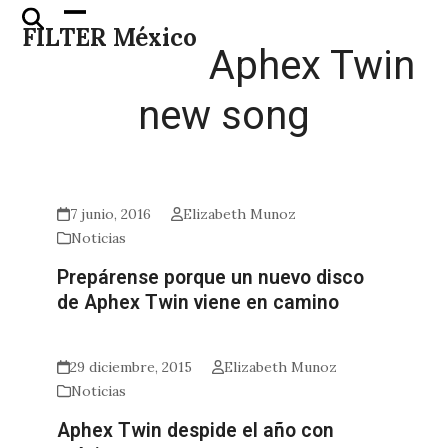
Skip
Open
Close
FILTER México
to
mobile
mobile
Aphex Twin
content
menu
menu
new song
7 junio, 2016
Elizabeth Munoz
Noticias
Prepárense porque un nuevo disco
de Aphex Twin viene en camino
29 diciembre, 2015
Elizabeth Munoz
Noticias
Aphex Twin despide el año con