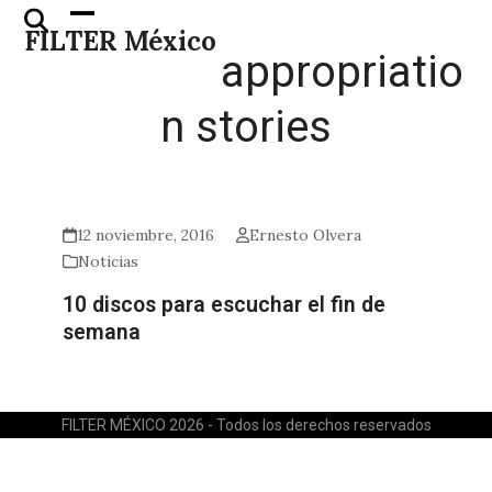
Skip
Open
Close
FILTER México
to
mobile
mobile
appropriatio
content
menu
menu
n stories
12 noviembre, 2016
Ernesto Olvera
Noticias
10 discos para escuchar el fin de
semana
FILTER MÉXICO 2026 - Todos los derechos reservados