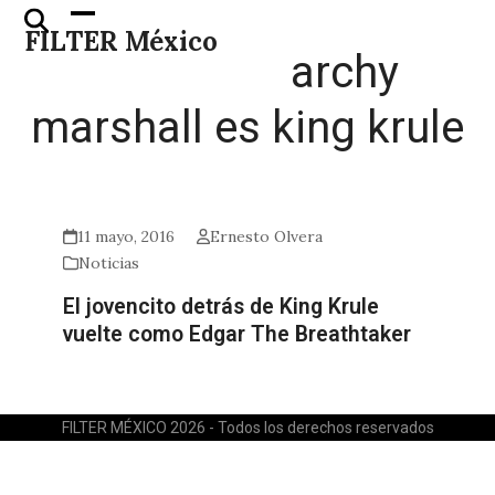
Skip
Open
Close
FILTER México
to
mobile
mobile
archy
content
menu
menu
marshall es king krule
11 mayo, 2016
Ernesto Olvera
Noticias
El jovencito detrás de King Krule
vuelte como Edgar The Breathtaker
FILTER MÉXICO 2026 - Todos los derechos reservados