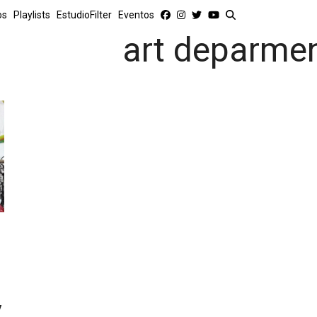
os
Playlists
EstudioFilter
Eventos
art deparme
y