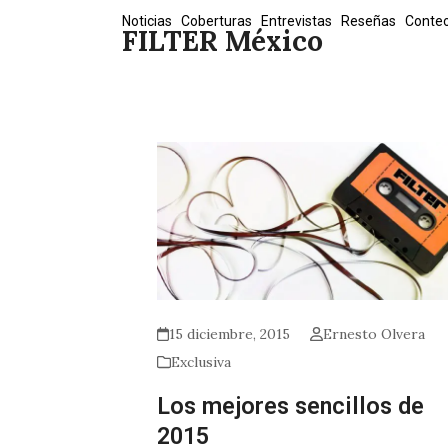
Skip
Noticias
Coberturas
Entrevistas
Reseñas
Conte
FILTER México
to
content
15 diciembre, 2015
Ernesto Olvera
Exclusiva
Los mejores sencillos de
2015