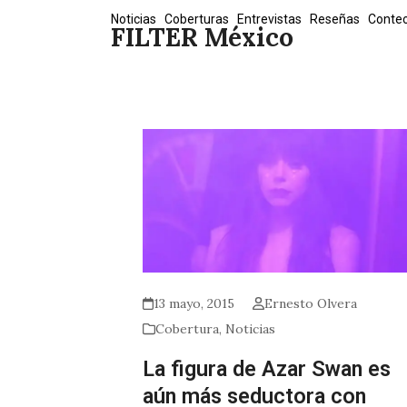
Skip
Noticias
Coberturas
Entrevistas
Reseñas
Conte
FILTER México
to
content
13 mayo, 2015
Ernesto Olvera
Cobertura
,
Noticias
La figura de Azar Swan es
aún más seductora con