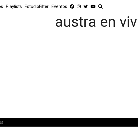
os
Playlists
EstudioFilter
Eventos
austra en vi
os