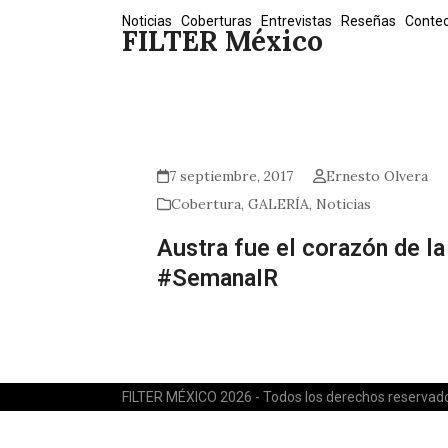
Skip
Noticias
Coberturas
Entrevistas
Reseñas
Conte
FILTER México
to
content
7 septiembre, 2017
Ernesto Olvera
Cobertura
,
GALERÍA
,
Noticias
Austra fue el corazón de la
#SemanaIR
FILTER MÉXICO 2026 - Todos los derechos reservad