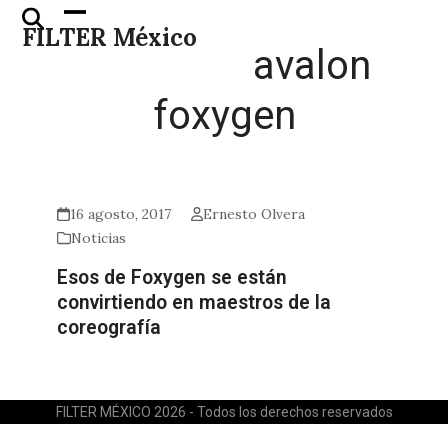
Skip
Open
Close
FILTER México
to
mobile
mobile
avalon
content
menu
menu
foxygen
16 agosto, 2017
Ernesto Olvera
Noticias
Esos de Foxygen se están
convirtiendo en maestros de la
coreografía
FILTER MÉXICO 2026 - Todos los derechos reservados