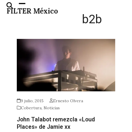
Skip
Open
Close
FILTER México
to
mobile
mobile
b2b
content
menu
menu
9 julio, 2015
Ernesto Olvera
Cobertura
,
Noticias
John Talabot remezcla «Loud
Places» de Jamie xx