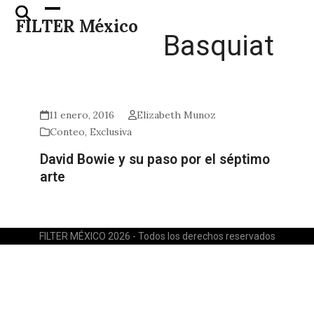
Skip
Open
Close
FILTER México
to
mobile
mobile
Basquiat
content
menu
menu
11 enero, 2016
Elizabeth Munoz
Conteo
,
Exclusiva
David Bowie y su paso por el séptimo
arte
FILTER MÉXICO 2026 - Todos los derechos reservados