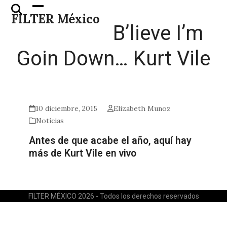
Skip
Open
Close
FILTER México
to
mobile
mobile
B’lieve I’m
content
menu
menu
Goin Down… Kurt Vile
10 diciembre, 2015
Elizabeth Munoz
Noticias
Antes de que acabe el año, aquí hay
más de Kurt Vile en vivo
FILTER MÉXICO 2026 - Todos los derechos reservados