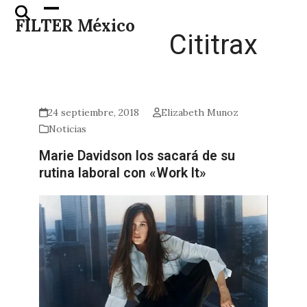
Skip
Open
Close
FILTER México
to
mobile
mobile
Cititrax
content
menu
menu
24 septiembre, 2018
Elizabeth Munoz
Noticias
Marie Davidson los sacará de su
rutina laboral con «Work It»