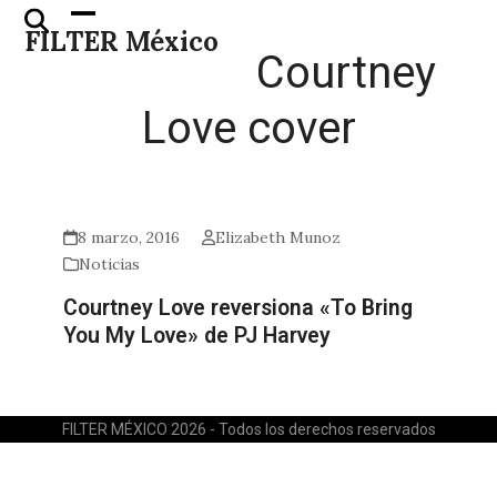
Skip
Open
Close
FILTER México
to
mobile
mobile
Courtney
content
menu
menu
Love cover
8 marzo, 2016
Elizabeth Munoz
Noticias
Courtney Love reversiona «To Bring
You My Love» de PJ Harvey
FILTER MÉXICO 2026 - Todos los derechos reservados