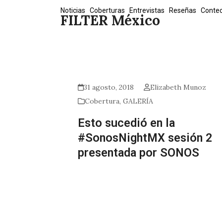
Skip
Noticias
Coberturas
Entrevistas
Reseñas
Conte
FILTER México
to
content
31 agosto, 2018
Elizabeth Munoz
Cobertura
,
GALERÍA
Esto sucedió en la
#SonosNightMX sesión 2
presentada por SONOS