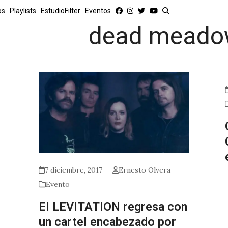
os
Playlists
EstudioFilter
Eventos
dead mead
7 diciembre, 2017
Ernesto Olvera
Evento
El LEVITATION regresa con
un cartel encabezado por