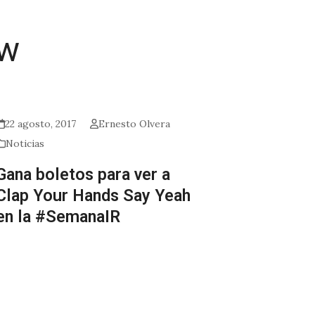
ow
22 agosto, 2017
Ernesto Olvera
Noticias
Gana boletos para ver a
Clap Your Hands Say Yeah
en la #SemanaIR