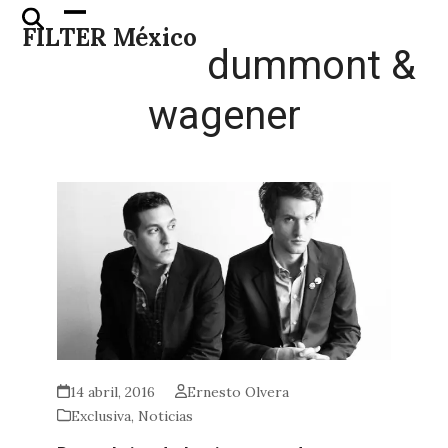
Skip
Open
Close
FILTER México
to
mobile
mobile
dummont &
content
menu
menu
wagener
14 abril, 2016
Ernesto Olvera
Exclusiva
,
Noticias