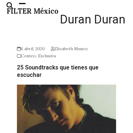
Skip
Open
Close
FILTER México
to
mobile
mobile
Duran Duran
content
menu
menu
6 abril, 2020
Elizabeth Munoz
Conteo
,
Exclusiva
25 Soundtracks que tienes que
escuchar