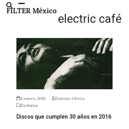
Skip
Open
Close
FILTER México
to
mobile
mobile
electric café
content
menu
menu
4 enero, 2016
Ernesto Olvera
Exclusiva
Discos que cumplen 30 años en 2016