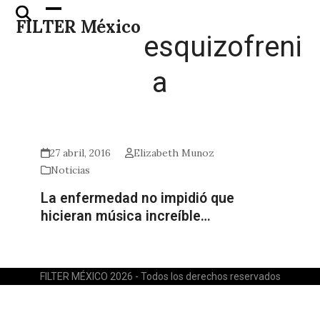
Skip
Open
Close
FILTER México
to
mobile
mobile
esquizofreni
content
menu
menu
a
27 abril, 2016
Elizabeth Munoz
Noticias
La enfermedad no impidió que
hicieran música increíble…
FILTER MÉXICO 2026 - Todos los derechos reservados