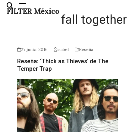
Skip
Open
Close
FILTER México
to
mobile
mobile
fall together
content
menu
menu
27 junio, 2016
isabel
Reseña
Reseña: ‘Thick as Thieves’ de The
Temper Trap