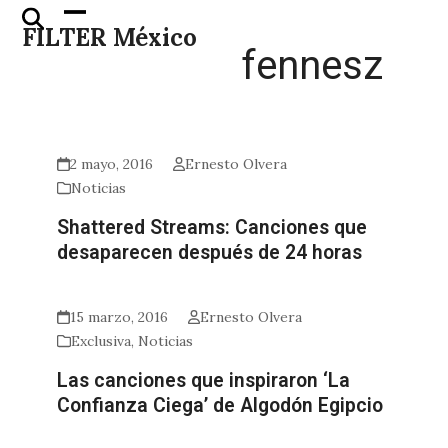
Skip
Open
Close
FILTER México
to
mobile
mobile
fennesz
content
menu
menu
2 mayo, 2016
Ernesto Olvera
Noticias
Shattered Streams: Canciones que
desaparecen después de 24 horas
15 marzo, 2016
Ernesto Olvera
Exclusiva
,
Noticias
Las canciones que inspiraron ‘La
Confianza Ciega’ de Algodón Egipcio