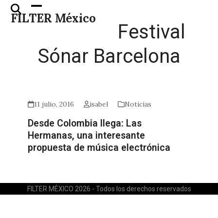
Skip
Open
Close
FILTER México
to
mobile
mobile
Festival
content
menu
menu
Sónar Barcelona
11 julio, 2016
isabel
Noticias
Desde Colombia llega: Las
Hermanas, una interesante
propuesta de música electrónica
FILTER MÉXICO 2026 - Todos los derechos reservados