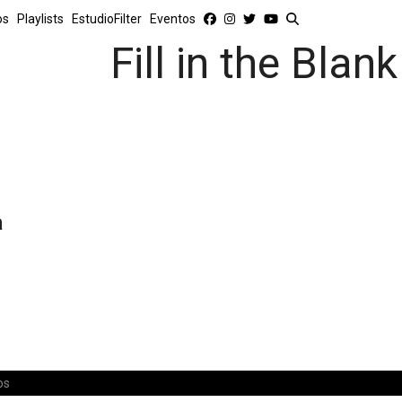
os
Playlists
EstudioFilter
Eventos
Fill in the Blank
a
os