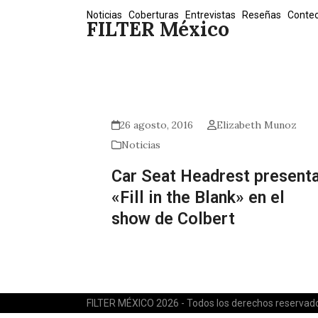
Skip
Noticias
Coberturas
Entrevistas
Reseñas
Conte
FILTER México
to
content
26 agosto, 2016
Elizabeth Munoz
Noticias
Car Seat Headrest present
«Fill in the Blank» en el
show de Colbert
FILTER MÉXICO 2026 - Todos los derechos reservad