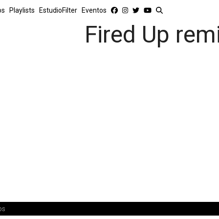
os
Playlists
EstudioFilter
Eventos
Fired Up rem
os