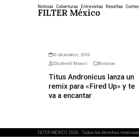
Skip
Noticias
Coberturas
Entrevistas
Reseñas
Conte
FILTER México
to
content
16 diciembre, 2015
Elizabeth Munoz
Noticias
Titus Andronicus lanza un
remix para «Fired Up» y te
va a encantar
FILTER MÉXICO 2026 - Todos los derechos reservad