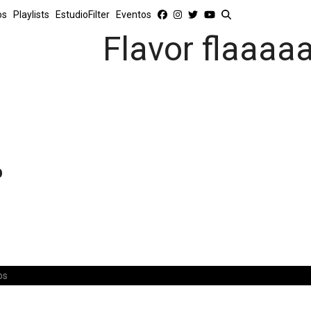
os
Playlists
EstudioFilter
Eventos
Flavor flaaaa
p
os