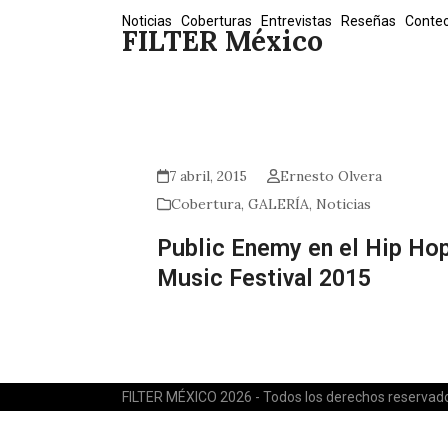
Skip
Noticias
Coberturas
Entrevistas
Reseñas
Conte
FILTER México
to
content
7 abril, 2015
Ernesto Olvera
Cobertura
,
GALERÍA
,
Noticias
Public Enemy en el Hip Ho
Music Festival 2015
FILTER MÉXICO 2026 - Todos los derechos reservad