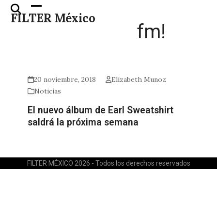
Skip
Open
Close
FILTER México
to
mobile
mobile
fm!
content
menu
menu
20 noviembre, 2018
Elizabeth Munoz
Noticias
El nuevo álbum de Earl Sweatshirt
saldrá la próxima semana
FILTER MÉXICO 2026 - Todos los derechos reservados