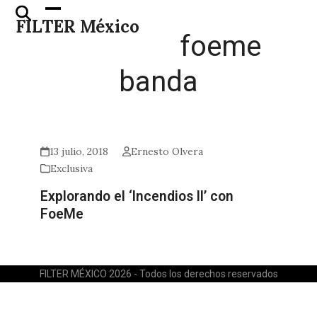
Skip
Open
Close
FILTER México
to
mobile
mobile
foeme
content
menu
menu
banda
13 julio, 2018
Ernesto Olvera
Exclusiva
Explorando el ‘Incendios II’ con
FoeMe
FILTER MÉXICO 2026 - Todos los derechos reservados