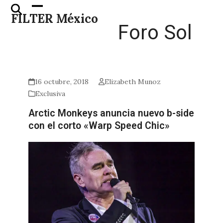
Skip
Open
Close
FILTER México
to
mobile
mobile
Foro Sol
content
menu
menu
16 octubre, 2018
Elizabeth Munoz
Exclusiva
Arctic Monkeys anuncia nuevo b-side
con el corto «Warp Speed Chic»