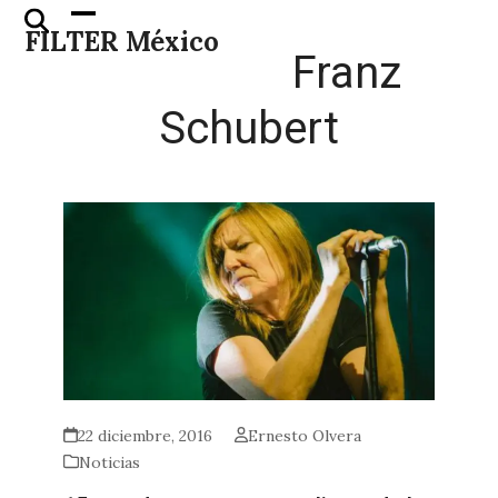
Skip
Open
Close
FILTER México
to
mobile
mobile
Franz
content
menu
menu
Schubert
22 diciembre, 2016
Ernesto Olvera
Noticias