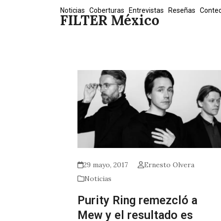
Skip
Noticias
Coberturas
Entrevistas
Reseñas
Conte
FILTER México
to
content
29 mayo, 2017
Ernesto Olvera
Noticias
Purity Ring remezcló a
Mew y el resultado es