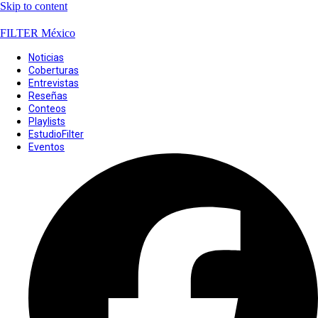
Skip to content
FILTER México
Noticias
Coberturas
Entrevistas
Reseñas
Conteos
Playlists
EstudioFilter
Eventos