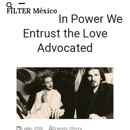
Skip
Open
Close
FILTER México
to
mobile
mobile
In Power We
content
menu
menu
Entrust the Love
Advocated
6 julio, 2016
Ernesto Olvera